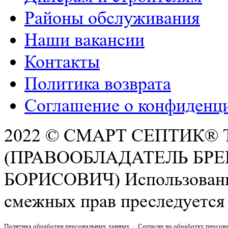
Районы обслуживания
Наши вакансии
Контакты
Политика возврата
Соглашение о конфиденц
2022 © СМАРТ СЕПТИК®
РАСЧЕТ СМЕТЫ ОНЛАЙН!
(ПРАВООБЛАДАТЕЛЬ БР
БОРИСОВИЧ) Использование 
смежных прав преследуется 
Политика обработки персональных данных
·
Согласие на обработку персо