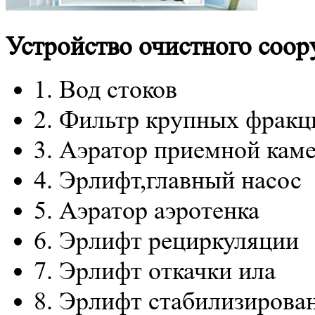
Устройство очистного соо
1.
Вод стоков
2.
Фильтр крупных фракц
3.
Аэратор приемной кам
4.
Эрлифт,главный насос
5.
Аэратор аэротенка
6.
Эрлифт рециркуляции
7.
Эрлифт откачки ила
8.
Эрлифт стабилизирован