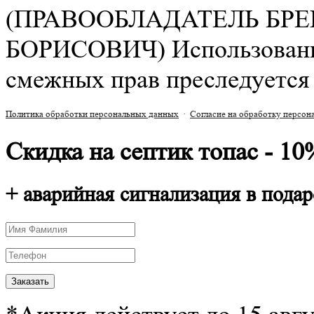
(ПРАВООБЛАДАТЕЛЬ БР
БОРИСОВИЧ) Использование 
смежных прав преследуется 
РАСЧЕТ СМЕТЫ ОНЛАЙН!
Политика обработки персональных данных
·
Согласие на обработку персо
Скидка на септик топас - 10
+ аварийная сигнализация в подар